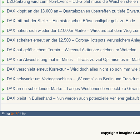
EZB-Sitzung wird zum Non-Event – EU-Gipfel muss die Weichen stellen
DAX klopft an der 13.000 an – Quartalszahlen übertreffen zu tiefe Erwart
DAX tritt auf der Stelle – Ein historisches Börsenhalbjahr geht zu Ende
DAX nähert sich wieder der 12.000er Marke – Wirecard auf dem Weg zu
DAX scheitert erneut an der 12.500 – Corona-Hotspots verunsichern Anle
DAX auf gefährlichem Terrain – Wirecard-Aktionäre erleben ihr Waterloo
DAX zur Abwechslung mal im Minus – Etwas zu viel Optimismus im Mar
DAX verschiebt erneut Korrektur – Wird doch alles nicht so schlimm wie 
DAX schwankt um Vortagesschluss – „Wumms“ aus Berlin und Frankfurt 
DAX an entscheidender Marke – Langes Wochenende verlockt zu Gewi
DAX bleibt in Bullenhand – Nun werden auch potenzielle Verlierer gekauft
Es ist
04:50
Uhr.
copyright: imagine Graf