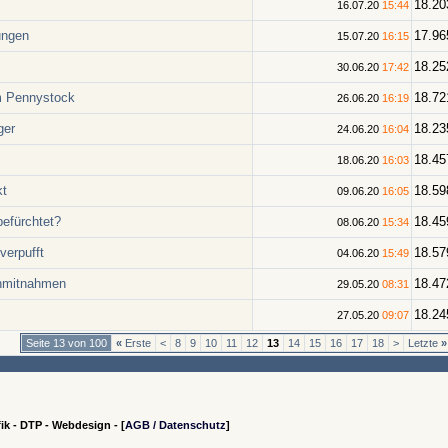
18.20
16.07.20
15:44
ungen
17.96
15.07.20
16:15
18.25
30.06.20
17:42
m Pennystock
18.72
26.06.20
16:19
ger
18.23
24.06.20
16:04
18.45
18.06.20
16:03
kt
18.59
09.06.20
16:05
befürchtet?
18.45
08.06.20
15:34
verpufft
18.57
04.06.20
15:49
nnmitnahmen
18.47
29.05.20
08:31
18.24
27.05.20
09:07
Seite 13 von 100
«
Erste
<
8
9
10
11
12
13
14
15
16
17
18
>
Letzte
»
ik - DTP - Webdesign - [
AGB / Datenschutz
]