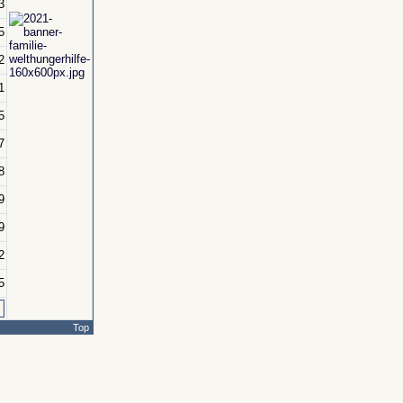
3
5
2
1
5
7
8
9
9
2
5
Top