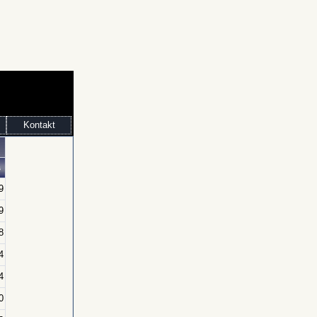
Kontakt
s
9
9
8
4
4
0