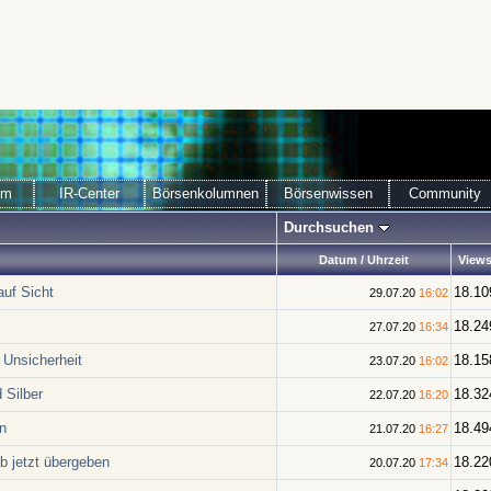
om
IR-Center
Börsenkolumnen
Börsenwissen
Community
Durchsuchen
Datum / Uhrzeit
View
uf Sicht
18.10
29.07.20
16:02
18.24
27.07.20
16:34
 Unsicherheit
18.15
23.07.20
16:02
 Silber
18.32
22.07.20
16:20
n
18.49
21.07.20
16:27
b jetzt übergeben
18.22
20.07.20
17:34