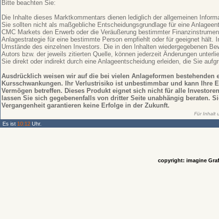
Bitte beachten Sie:
Die Inhalte dieses Marktkommentars dienen lediglich der allgemeinen Inform
Sie sollten nicht als maßgebliche Entscheidungsgrundlage für eine Anlagee
CMC Markets den Erwerb oder die Veräußerung bestimmter Finanzinstrumente
Anlagestrategie für eine bestimmte Person empfiehlt oder für geeignet hält. I
Umstände des einzelnen Investors. Die in den Inhalten wiedergegebenen Bew
Autors bzw. der jeweils zitierten Quelle, können jederzeit Änderungen unterl
Sie direkt oder indirekt durch eine Anlageentscheidung erleiden, die Sie aufg
Ausdrücklich weisen wir auf die bei vielen Anlageformen bestehenden 
Kursschwankungen. Ihr Verlustrisiko ist unbestimmbar und kann Ihre E
Vermögen betreffen. Dieses Produkt eignet sich nicht für alle Investore
lassen Sie sich gegebenenfalls von dritter Seite unabhängig beraten. S
Vergangenheit garantieren keine Erfolge in der Zukunft.
Für Inhalt
Es ist
10:12
Uhr.
copyright: imagine Graf