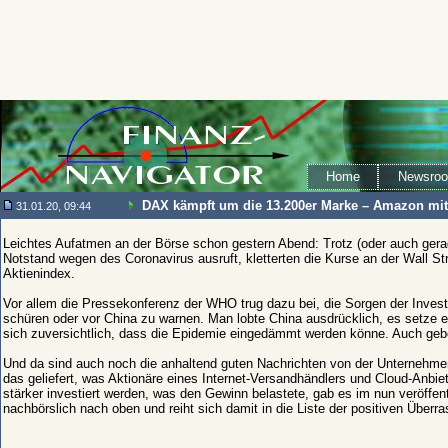
Home
Newsro
DAX kämpft um die 13.200er Marke – Amazon mit
31.01.20, 09:44
Leichtes Aufatmen an der Börse schon gestern Abend: Trotz (oder auch gera
Notstand wegen des Coronavirus ausruft, kletterten die Kurse an der Wall St
Aktienindex.
Vor allem die Pressekonferenz der WHO trug dazu bei, die Sorgen der Inves
schüren oder vor China zu warnen. Man lobte China ausdrücklich, es setze
sich zuversichtlich, dass die Epidemie eingedämmt werden könne. Auch gebe e
Und da sind auch noch die anhaltend guten Nachrichten von der Unternehme
das geliefert, was Aktionäre eines Internet-Versandhändlers und Cloud-Anbi
stärker investiert werden, was den Gewinn belastete, gab es im nun veröffent
nachbörslich nach oben und reiht sich damit in die Liste der positiven Über