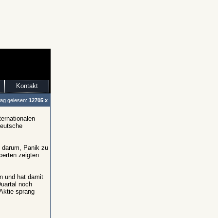
Kontakt
rag gelesen:
12705 x
ernationalen
Deutsche
t darum, Panik zu
perten zeigten
n und hat damit
Quartal noch
 Aktie sprang