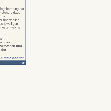
lageberatung dar.
erstehen, dass
mmte
r finanziellen
s jeweiligen
erluste, welche
gen
nstiges
n verstehen und
 der
.
(s. Haftungshinweis)
Top