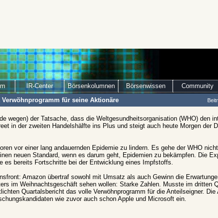
om
IR-Center
Börsenkolumnen
Börsenwissen
Community
 Verwöhnprogramm für seine Aktionäre
Beit
de wegen) der Tatsache, dass die Weltgesundheitsorganisation (WHO) den int
reet in der zweiten Handelshälfte ins Plus und steigt auch heute Morgen der 
toren vor einer lang andauernden Epidemie zu lindern. Es gehe der WHO nich
 einen neuen Standard, wenn es darum geht, Epidemien zu bekämpfen. Die Ex
s bereits Fortschritte bei der Entwicklung eines Impfstoffs.
nsfront: Amazon übertraf sowohl mit Umsatz als auch Gewinn die Erwartunge
eters im Weihnachtsgeschäft sehen wollen: Starke Zahlen. Musste im dritten 
lichten Quartalsbericht das volle Verwöhnprogramm für die Anteilseigner. Die
raschungskandidaten wie zuvor auch schon Apple und Microsoft ein.