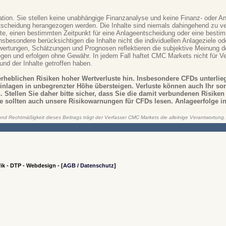
ation. Sie stellen keine unabhängige Finanzanalyse und keine Finanz- oder An
ntscheidung herangezogen werden. Die Inhalte sind niemals dahingehend zu v
, einen bestimmten Zeitpunkt für eine Anlageentscheidung oder eine besti
nsbesondere berücksichtigen die Inhalte nicht die individuellen Anlageziele ode
ertungen, Schätzungen und Prognosen reflektieren die subjektive Meinung de
iegen und erfolgen ohne Gewähr. In jedem Fall haftet CMC Markets nicht für V
rund der Inhalte getroffen haben.
erheblichen Risiken hoher Wertverluste hin. Insbesondere CFDs unterlie
inlagen in unbegrenzter Höhe übersteigen. Verluste können auch Ihr so
n. Stellen Sie daher bitte sicher, dass Sie die damit verbundenen Risike
ie sollten auch unsere Risikowarnungen für CFDs lesen. Anlageerfolge in
 und Rechtmäßigkeit dieses Beitrags trägt der Verfasser CMC Markets die alleinige Verantwortung
ik - DTP - Webdesign - [
AGB / Datenschutz
]