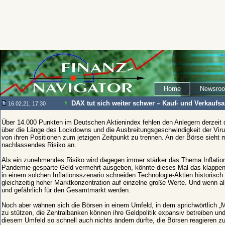
Home
Newsro
DAX tut sich weiter schwer – Kauf- und Verkaufs
16.02.21, 17:30
Über 14.000 Punkten im Deutschen Aktienindex fehlen den Anlegern derzeit d
über die Länge des Lockdowns und die Ausbreitungsgeschwindigkeit der Virus
von ihren Positionen zum jetzigen Zeitpunkt zu trennen. An der Börse sieht
nachlassendes Risiko an.
Als ein zunehmendes Risiko wird dagegen immer stärker das Thema Inflation
Pandemie gesparte Geld vermehrt ausgeben, könnte dieses Mal das klappen, 
in einem solchen Inflationsszenario schneiden Technologie-Aktien historisch
gleichzeitig hoher Marktkonzentration auf einzelne große Werte. Und wenn al
und gefährlich für den Gesamtmarkt werden.
Noch aber wähnen sich die Börsen in einem Umfeld, in dem sprichwörtlich „M
zu stützen, die Zentralbanken können ihre Geldpolitik expansiv betreiben un
diesem Umfeld so schnell auch nichts ändern dürfte, die Börsen reagieren z