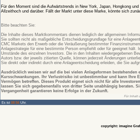
Für den Moment sind die Aufwärtstrends in New York, Japan, Hongkong und Fr
Allzeithoch und darüber. Fällt der Markt unter diese Marke, könnte sich zunä
Bitte beachten Sie:
Die Inhalte dieses Marktkommentars dienen lediglich der allgemeinen Inform
Sie sollten nicht als maßgebliche Entscheidungsgrundlage für eine Anlagee
CMC Markets den Erwerb oder die Veräußerung bestimmter Finanzinstrumente
Anlagestrategie für eine bestimmte Person empfiehlt oder für geeignet hält. I
Umstände des einzelnen Investors. Die in den Inhalten wiedergegebenen Bew
Autors bzw. der jeweils zitierten Quelle, können jederzeit Änderungen unterl
Sie direkt oder indirekt durch eine Anlageentscheidung erleiden, die Sie aufg
Ausdrücklich weisen wir auf die bei vielen Anlageformen bestehenden 
Kursschwankungen. Ihr Verlustrisiko ist unbestimmbar und kann Ihre E
Vermögen betreffen. Dieses Produkt eignet sich nicht für alle Investore
lassen Sie sich gegebenenfalls von dritter Seite unabhängig beraten. S
Vergangenheit garantieren keine Erfolge in der Zukunft.
Für Inhalt
Es ist
08:56
Uhr.
copyright: imagine Graf